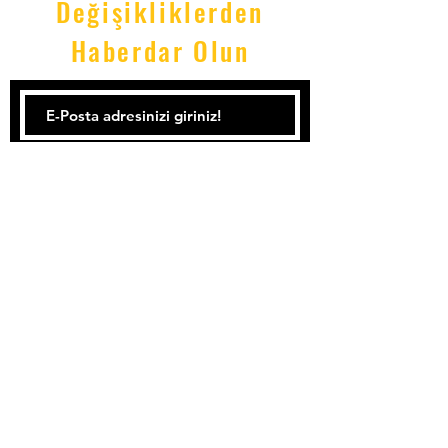
Değişikliklerden
Haberdar Olun
Kayıt Ol...
Tel:
0533 092 53 90
Email:
Emrekalenderofficial@icloud.com