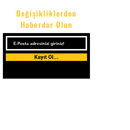
Değişikliklerden
Haberdar Olun
Kayıt Ol...
Tel:
0533 092 53 90
Email:
Emrekalenderofficial@icloud.com