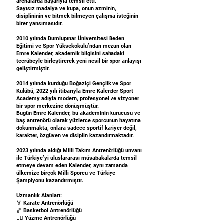
arenalarda başarıyla temsil etti.
Sayısız madalya ve kupa, onun azminin,
disiplininin ve bitmek bilmeyen çalışma isteğinin
birer yansımasıdır.
2010 yılında Dumlupınar Üniversitesi Beden
Eğitimi ve Spor Yüksekokulu’ndan mezun olan
Emre Kalender, akademik bilgisini sahadaki
tecrübeyle birleştirerek yeni nesil bir spor anlayışı
geliştirmiştir.
2014 yılında kurduğu Boğaziçi Gençlik ve Spor
Kulübü, 2022 yılı itibarıyla Emre Kalender Sport
Academy adıyla modern, profesyonel ve vizyoner
bir spor merkezine dönüşmüştür.
Bugün Emre Kalender, bu akademinin kurucusu ve
baş antrenörü olarak yüzlerce sporcunun hayatına
dokunmakta, onlara sadece sportif kariyer değil,
karakter, özgüven ve disiplin kazandırmaktadır.
2023 yılında aldığı Milli Takım Antrenörlüğü unvanı
ile Türkiye’yi uluslararası müsabakalarda temsil
etmeye devam eden Kalender, aynı zamanda
ülkemize birçok Milli Sporcu ve Türkiye
Şampiyonu kazandırmıştır.
Uzmanlık Alanları:
🏅 Karate Antrenörlüğü
🏀 Basketbol Antrenörlüğü
🏊‍♂️ Yüzme Antrenörlüğü